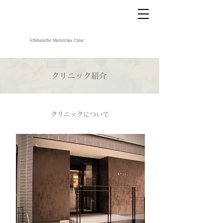
お問い合わせ・ご予約
TEL
03-6256-8033
FAX
03-5216-3396
一番町まつりかクリニック
​Ichibancho Matsurika Clinic
​完全予約制クリニック
​クリニック紹介
クリニックについて