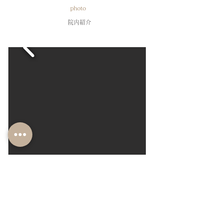
photo
​院内紹介
​ホーム
​予約方法