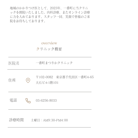
地域のかかりつけ医として、2023年、一番町に当クリニ
ックを開院いたしました。内科診療、またオンライン診療
に力を入れております。スタッフ一同、笑顔で皆様のご来
院をお待ちしております。
overview
​
クリニック概要
​医院名
一番町まつりかクリニック
〒102-0082 東京都千代田区一番町4-65
​住所
大石ビル1階101
​電話
03-6256-8033
​診療時間
​土曜日：AM9:30-PM4:00