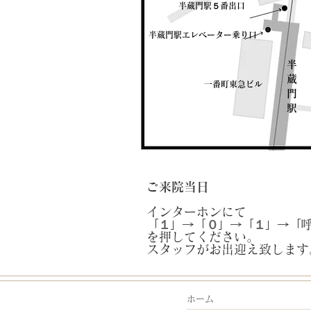
​半蔵門駅５番出口
​半蔵門駅エレベーター乗り口
​半
蔵
​一番町東急ビル
門
駅
ご来院当日
​インターホンにて
「
１
」→「
０
」→「
１
」→「
を押してください。
​スタッフがお出迎え致します
​ホーム