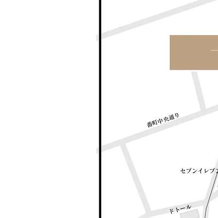
​番町中央通り
​セブンイレブ
​ドトール