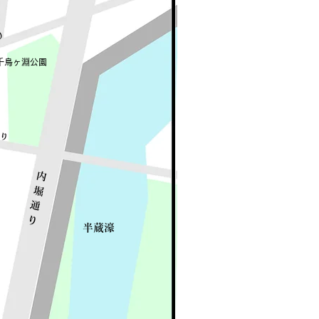
り
​千鳥ヶ淵公園
通り
​内
堀
通
り
​半蔵濠