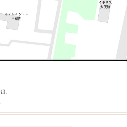
イギリス
​大使館
ホテルモントレ
​半蔵門
呼出
」
。