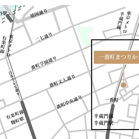
​靖国通り
東京メトロ
ヶ谷駅
​半蔵門線
​二七通り
東京メトロ
​有楽町線
​一番町まつり
​番町学園通り
​一番町まつりかク
​
日
​番町文人通り
本
テ
レ
ビ
通
り
通り
一番町
​番町中央
有楽町線
半蔵門線
​麴町駅
​半蔵門駅