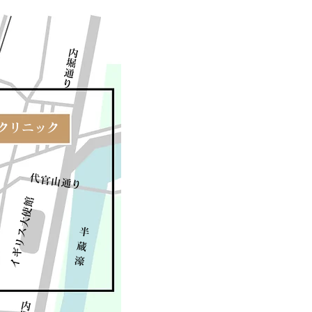
​内堀通り
かクリニック
リニック
​代官山通り
​イギリス大使館
​半
蔵
濠