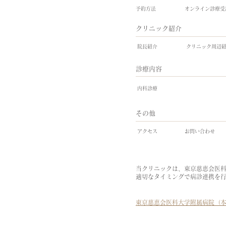
​予約方法
​オンライン診療
​クリニック紹介
​院長紹介
​クリニック周辺
​診療内容
​内科診療
​その他
​アクセス
​お問い合わせ
当クリニックは、東京慈恵会医
適切なタイミングで病診連携を
​東京慈恵会医科大学附属病院（