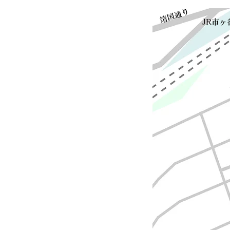
​靖国通り
​JR市