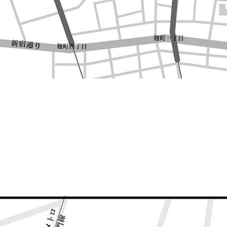
​麹町一丁目
​新宿通り
​麹町四丁目
東京メトロ