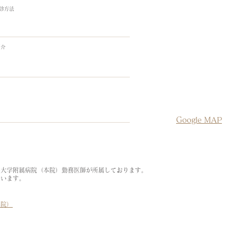
受診方法
紹介
Google MAP
科大学附属病院（本院）勤務医師が所属しております。
行います。
本院）