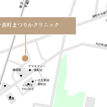
​半蔵門線
​番町中央通
​一番町まつりかクリニック
​代官町
アマルフィー
​珈琲館
​一番町店
いけだ薬局
ン
​番町店
CAFFE
VELOCE
​鮨勝